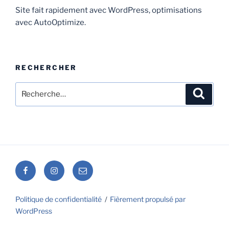
Site fait rapidement avec WordPress, optimisations
avec AutoOptimize.
RECHERCHER
Recherche
Recher
pour
:
Facebook
Instagram
E-
mail
Politique de confidentialité
Fièrement propulsé par
WordPress