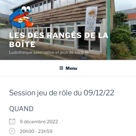
Aller
au
contenu
principal
LES DÉS RANGÉS DE LA
BOÎTE
Ludothèque associative et jeux de société
Menu
Session jeu de rôle du 09/12/22
QUAND
9 décembre 2022
20h00 - 23h59