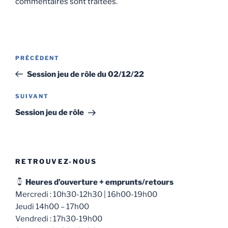
commentaires sont traitées
.
Navigation
Article
PRÉCÉDENT
de
précédent
Session jeu de rôle du 02/12/22
l’article
Article
SUIVANT
suivant
Session jeu de rôle
RETROUVEZ-NOUS
Heures d’ouverture + emprunts/retours
Mercredi : 10h30-12h30 | 16h00-19h00
Jeudi 14h00 – 17h00
Vendredi : 17h30-19h00