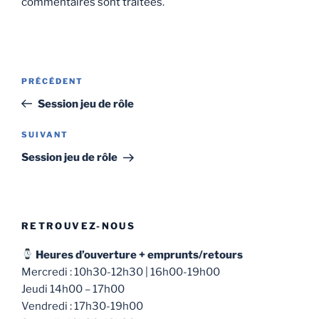
commentaires sont traitées
.
Navigation
Article
PRÉCÉDENT
de
précédent
Session jeu de rôle
l’article
Article
SUIVANT
suivant
Session jeu de rôle
RETROUVEZ-NOUS
Heures d’ouverture + emprunts/retours
Mercredi : 10h30-12h30 | 16h00-19h00
Jeudi 14h00 – 17h00
Vendredi : 17h30-19h00