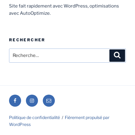
Site fait rapidement avec WordPress, optimisations
avec AutoOptimize.
RECHERCHER
Recherche
Recher
pour
:
Facebook
Instagram
E-
mail
Politique de confidentialité
Fièrement propulsé par
WordPress