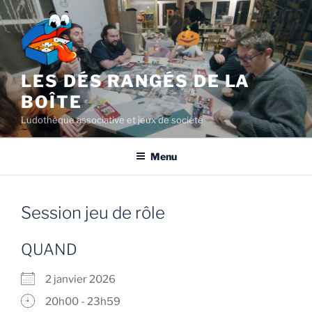
Aller
au
contenu
principal
LES DÉS RANGÉS DE LA
BOÎTE
Ludothèque associative et jeux de société
Menu
Session jeu de rôle
QUAND
2 janvier 2026
20h00 - 23h59